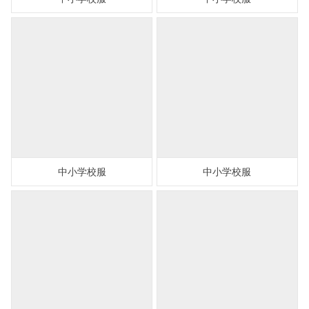
中小学校服
中小学校服