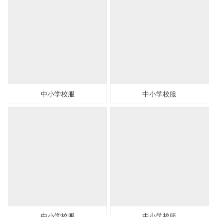
中小学校服
中小学校服
中小学校服
中小学校服