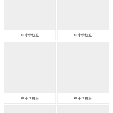
中小学校服
中小学校服
中小学校服
中小学校服