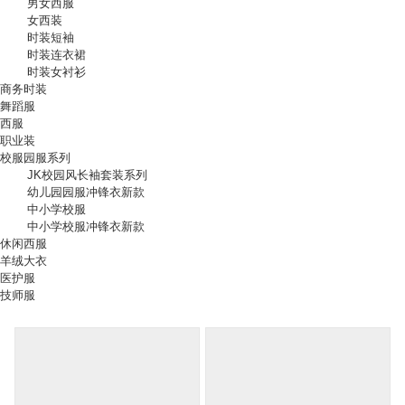
男女西服
女西装
时装短袖
时装连衣裙
时装女衬衫
商务时装
舞蹈服
西服
职业装
校服园服系列
JK校园风长袖套装系列
幼儿园园服冲锋衣新款
中小学校服
中小学校服冲锋衣新款
休闲西服
羊绒大衣
医护服
技师服